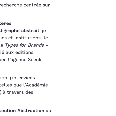
 recherche centrée sur
tères
lligraphe abstrait
, je
s et institutions. Je
ge
Types for Brands –
lié aux éditions
vec l’agence Seenk
on, j’interviens
telles que l’Académie
, à travers des
section Abstraction
au