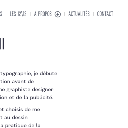
S
LES 12\12
A PROPOS
ACTUALITÉS
CONTACT
I
 typographie, je débute
tion avant de
mme graphiste designer
n et de la publicité.
et choisis de me
t au dessin
a pratique de la